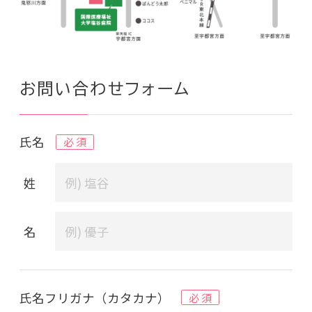
お問い合わせフォーム
氏名
必 須
姓
名
氏名フリガナ
（カタカナ）
必 須